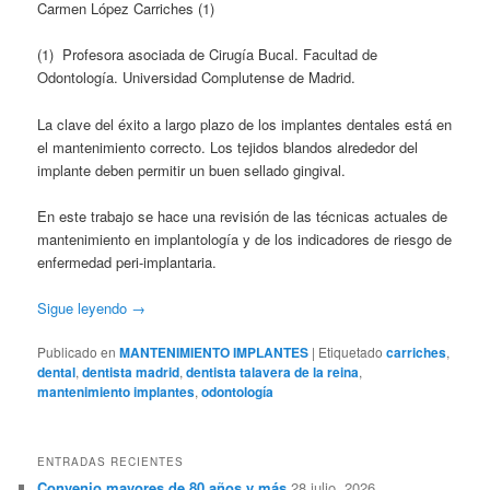
Carmen López Carriches (1)
(1) Profesora asociada de Cirugía Bucal. Facultad de
Odontología. Universidad Complutense de Madrid.
La clave del éxito a largo plazo de los implantes dentales está en
el mantenimiento correcto. Los tejidos blandos alrededor del
implante deben permitir un buen sellado gingival.
En este trabajo se hace una revisión de las técnicas actuales de
mantenimiento en implantología y de los indicadores de riesgo de
enfermedad peri-implantaria.
Sigue leyendo
→
Publicado en
MANTENIMIENTO IMPLANTES
|
Etiquetado
carriches
,
dental
,
dentista madrid
,
dentista talavera de la reina
,
mantenimiento implantes
,
odontología
ENTRADAS RECIENTES
Convenio mayores de 80 años y más
28 julio, 2026