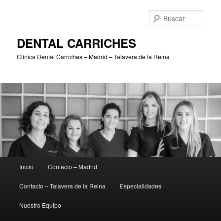
Ir
Ir
al
al
Busc
contenido
contenido
principal
secundario
DENTAL CARRICHES
Clínica Dental Carriches – Madrid – Talavera de la Reina
Menú
Inicio
Contacto – Madrid
principal
Contacto – Talavera de la Reina
Especialidades
Nuestro Equipo