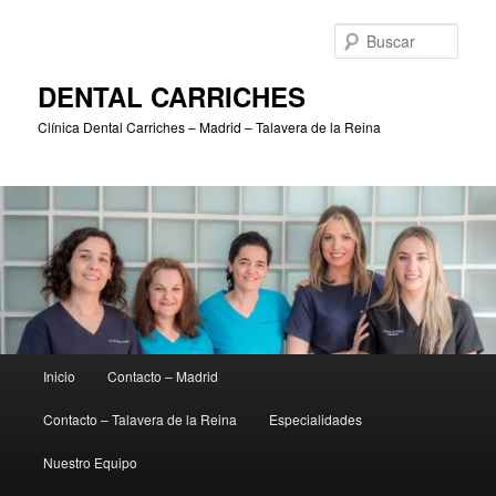
Ir
Ir
al
al
Busc
contenido
contenido
principal
secundario
DENTAL CARRICHES
Clínica Dental Carriches – Madrid – Talavera de la Reina
Menú
Inicio
Contacto – Madrid
principal
Contacto – Talavera de la Reina
Especialidades
Nuestro Equipo